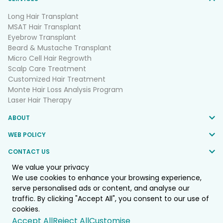
Long Hair Transplant
MSAT Hair Transplant
Eyebrow Transplant
Beard & Mustache Transplant
Micro Cell Hair Regrowth
Scalp Care Treatment
Customized Hair Treatment
Monte Hair Loss Analysis Program
Laser Hair Therapy
ABOUT
WEB POLICY
CONTACT US
We value your privacy
FOLLOW US
We use cookies to enhance your browsing experience,
serve personalised ads or content, and analyse our
traffic. By clicking "Accept All", you consent to our use of
© 2025 Monte Clinic Co.,LTD. All Rights Reserved.
cookies.
Web by
::*
Accept All
Reject All
Customise