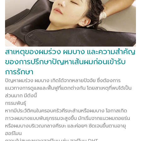
สาเหตุของผมร่วง ผมบาง และความสำคัญ
ของการปรึกษาปัญหาเส้นผมก่อนเข้ารับ
การรักษา
ปัญหาผมร่วง ผมบาง เกิดได้จากหลายปัจจัย ซึ่งต้องการ
แนวทางการดูแลและฟื้นฟูที่แตกต่างกัน โดยสาเหตุที่พบได้เป็น
ส่วนมาก มีดังนี้
กรรมพันธุ์
หากมีประวัติคนในครอบครัวศีรษะล้านหรือผมบาง โอกาสเกิด
ภาวะผมบางแบบพันธุกรรมจะสูงขึ้น มักเริ่มจากแนวผมถอยร่น
หรือผมบางบริเวณกลางศีรษะ และค่อยๆ ชัดเจนขึ้นตามอายุ
ฮอร์โมน
ความไม่สมดุลของฮอร์โมน เช่น ฮอร์โมน DHT