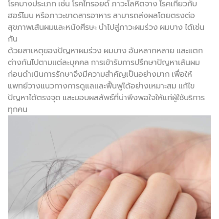
โรคบางประเภท เช่น โรคไทรอยด์ ภาวะโลหิตจาง โรคเกี่ยวกับ
ฮอร์โมน หรือภาวะขาดสารอาหาร สามารถส่งผลโดยตรงต่อ
สุขภาพเส้นผมและหนังศีรษะ นำไปสู่ภาวะผมร่วง ผมบาง ได้เช่น
กัน
ด้วยสาเหตุของปัญหาผมร่วง ผมบาง อันหลากหลาย และแตก
ต่างกันไปตามแต่ละบุคคล การเข้ารับการปรึกษาปัญหาเส้นผม
ก่อนดำเนินการรักษาจึงมีความสำคัญเป็นอย่างมาก เพื่อให้
แพทย์วางแนวทางการดูแลและฟื้นฟูได้อย่างเหมาะสม แก้ไข
ปัญหาได้ตรงจุด และมอบผลลัพธ์ที่น่าพึงพอใจให้แก่ผู้ใช้บริการ
ทุกคน