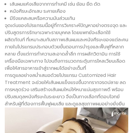
เส้นผมแห้งเสียจากการทำเคมี เช่น ย้อม ยืด ดัด
หนังศีรษะอักเสบ ระคายเคือง
มีรังแคสะสมหรือความมันส่วนเกิน
จุดเด่นของโปรแกรมนี้อยู่ที่การวิเคราะห์ปัญหาอย่างตรงจุด และ
ปรับสูตรการรักษาเฉพาะรายบุคคล โดยแพทย์จะเลือกใช้
ผลิตภัณฑ์ ที่เหมาะสมกับสภาพเส้นผมและหนังศีรษะของแต่ละคน
ภายในโปรแกรมประกอบด้วยขั้นตอนการบำรุงและฟื้นฟูที่หลาก
หลาย ตั้งแต่การทำความสะอาดล้ำลึก การผลักวิตามิน การใช้
เครื่องมือเฉพาะทาง ไปจนถึงการนวดกระตุ้นการไหลเวียนเลือด
เพื่อให้สารอาหารเข้าสู่รากผมได้อย่างเต็มที่
การดูแลอย่างสม่ำเสมอด้วยโปรแกรม Customized Hair
Treatment จะช่วยให้เส้นผมแข็งแรงขึ้นจากรากจรดปลาย ลด
การหลุดร่วง เสริมสร้างเส้นผมใหม่ให้หนาแน่นสุขภาพดี พร้อม
ปรับสมดุลหนังศีรษะในระยะยาว จึงเป็นทางเลือกที่ตอบโจทย์
สำหรับผู้ที่ต้องการฟื้นฟูผมเสีย และดูแลสุขภาพผมอย่างยั่งยืน