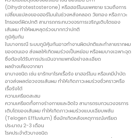
(Dihydrotestosterone) หรือฮอร์โมนเพศชาย รวมถึงการ
เปลี่ยนแปลงของฮอร์โมนในช่วงหลังคลอด วัยทอง หรือภาวะ
ไทรอยด์ผิดปกติ สามารถกระทบวงจรการเจริญเติบโตของ
เส้นผม ทำให้ผมหลุดร่วงมากกว่าปกติ
ภูมิคุ้มกัน
ในบางกรณี ระบบภูมิคุ้มกันอาจทำงานผิดปกติและทำลายรากผม
ของตนเอง ส่งผลให้เกิดผมร่วงเป็นหย่อม หรือผมบางเฉพาะจุด
ซึ่งต้องได้รับการประเมินจากแพทย์อย่างละเอียด
ผลข้างเคียงจากยา
ยาบางชนิด เช่น ยารักษาโรคเรื้อรัง ยาฮอร์โมน หรือเคมีบำบัด
อาจส่งผลต่อวงจรเส้นผม ทำให้เกิดภาวะผมร่วงชั่วคราวหรือ
เรื้อรังได้
ความเครียดสะสม
ความเครียดทั้งทางร่างกายและจิตใจ สามารถรบกวนวงจรการ
เติบโตของเส้นผม ทำให้เกิดภาวะผมร่วงแบบเฉียบพลัน
(Telogen Effluvium) ซึ่งมักเกิดหลังเหตุการณ์เครียด
ประมาณ 2-3 เดือน
โรคประจำตัวบางชนิด