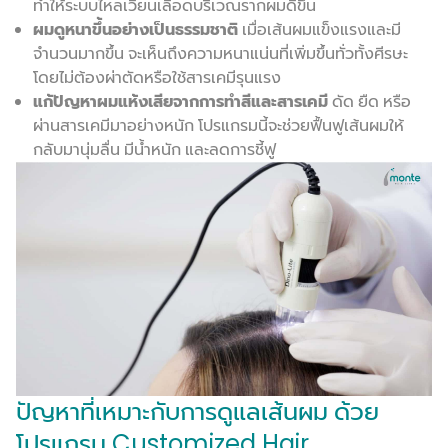
ทำให้ระบบไหลเวียนเลือดบริเวณรากผมดีขึ้น
ผมดูหนาขึ้นอย่างเป็นธรรมชาติ
เมื่อเส้นผมแข็งแรงและมี
จำนวนมากขึ้น จะเห็นถึงความหนาแน่นที่เพิ่มขึ้นทั่วทั้งศีรษะ
โดยไม่ต้องผ่าตัดหรือใช้สารเคมีรุนแรง
แก้ปัญหาผมแห้งเสียจากการทำสีและสารเคมี
ดัด ยืด หรือ
ผ่านสารเคมีมาอย่างหนัก โปรแกรมนี้จะช่วยฟื้นฟูเส้นผมให้
กลับมานุ่มลื่น มีน้ำหนัก และลดการชี้ฟู
ปัญหาที่เหมาะกับการดูแลเส้นผม ด้วย
โปรแกรม Customized Hair