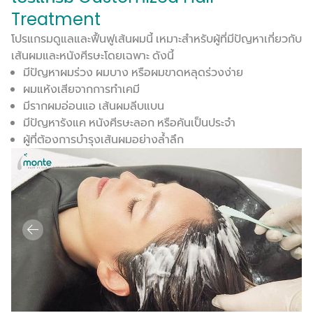
Treatment
โปรแกรมดูแลและฟื้นฟูเส้นผมนี้ เหมาะสำหรับผู้ที่มีปัญหาเกี่ยวกับ
เส้นผมและหนังศีรษะโดยเฉพาะ ดังนี้
มีปัญหาผมร่วง ผมบาง หรือผมขาดหลุดร่วงง่าย
ผมแห้งเสียจากการทำเคมี
มีรากผมอ่อนแอ เส้นผมลีบแบน
มีปัญหารังแค หนังศีรษะลอก หรือคันเป็นประจำ
ผู้ที่ต้องการบำรุงเส้นผมอย่างล้ำลึก