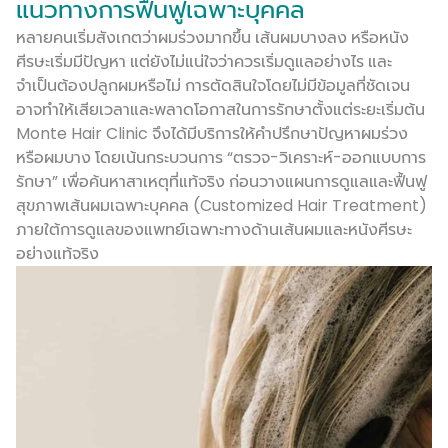
แนวทางการฟื้นฟูเฉพาะบุคคล
หลายคนเริ่มสังเกตว่าผมร่วงมากขึ้น เส้นผมบางลง หรือหนัง
ศีรษะเริ่มมีปัญหา แต่ยังไม่แน่ใจว่าควรเริ่มดูแลอย่างไร และ
จำเป็นต้องปลูกผมหรือไม่ การตัดสินใจโดยไม่มีข้อมูลที่ชัดเจน
อาจทำให้เสียเวลาและพลาดโอกาสในการรักษาตั้งแต่ระยะเริ่มต้น
Monte Hair Clinic จึงได้มีบริการให้คำปรึกษาปัญหาผมร่วง
หรือผมบาง โดยเน้นกระบวนการ “ตรวจ-วิเคราะห์-ออกแบบการ
รักษา” เพื่อค้นหาสาเหตุที่แท้จริง ก่อนวางแผนการดูแลและฟื้นฟู
สุขภาพเส้นผมเฉพาะบุคคล (Customized Hair Treatment)
ภายใต้การดูแลของแพทย์เฉพาะทางด้านเส้นผมและหนังศีรษะ
อย่างแท้จริง