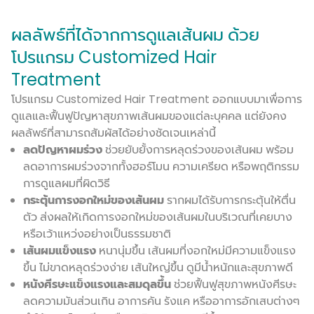
ผลลัพธ์ที่ได้จากการดูแลเส้นผม ด้วย
โปรแกรม Customized Hair
Treatment
โปรแกรม Customized Hair Treatment ออกแบบมาเพื่อการ
ดูแลและฟื้นฟูปัญหาสุขภาพเส้นผมของแต่ละบุคคล แต่ยังคง
ผลลัพธ์ที่สามารถสัมผัสได้อย่างชัดเจนเหล่านี้
ลดปัญหาผมร่วง
ช่วยยับยั้งการหลุดร่วงของเส้นผม พร้อม
ลดอาการผมร่วงจากทั้งฮอร์โมน ความเครียด หรือพฤติกรรม
การดูแลผมที่ผิดวิธี
กระตุ้นการงอกใหม่ของเส้นผม
รากผมได้รับการกระตุ้นให้ตื่น
ตัว ส่งผลให้เกิดการงอกใหม่ของเส้นผมในบริเวณที่เคยบาง
หรือเว้าแหว่งอย่างเป็นธรรมชาติ
เส้นผมแข็งแรง
หนานุ่มขึ้น เส้นผมที่งอกใหม่มีความแข็งแรง
ขึ้น ไม่ขาดหลุดร่วงง่าย เส้นใหญ่ขึ้น ดูมีน้ำหนักและสุขภาพดี
หนังศีรษะแข็งแรงและสมดุลขึ้น
ช่วยฟื้นฟูสุขภาพหนังศีรษะ
ลดความมันส่วนเกิน อาการคัน รังแค หรืออาการอักเสบต่างๆ