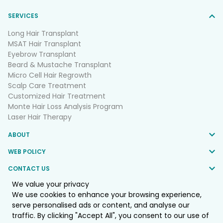
SERVICES
Long Hair Transplant
MSAT Hair Transplant
Eyebrow Transplant
Beard & Mustache Transplant
Micro Cell Hair Regrowth
Scalp Care Treatment
Customized Hair Treatment
Monte Hair Loss Analysis Program
Laser Hair Therapy
ABOUT
WEB POLICY
CONTACT US
We value your privacy
FOLLOW US
We use cookies to enhance your browsing experience,
serve personalised ads or content, and analyse our
traffic. By clicking "Accept All", you consent to our use of
© 2025 Monte Clinic Co.,LTD. All Rights Reserved.